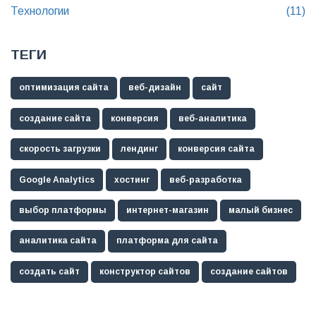
Технологии
(11)
ТЕГИ
оптимизация сайта
веб-дизайн
сайт
создание сайта
конверсия
веб-аналитика
скорость загрузки
лендинг
конверсия сайта
Google Analytics
хостинг
веб-разработка
выбор платформы
интернет-магазин
малый бизнес
аналитика сайта
платформа для сайта
создать сайт
конструктор сайтов
создание сайтов