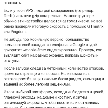
отложить.
Если у тебя VPS, настрой кэширование (например,
Redis) и включи gzip‑компрессию. На конструкторе
обычно эти настройки делаются автоматически, но всё
равно проверяй итоговую скорость с помощью GTmetrix
или Pingdom.
Не забудь про мобильную версию: большинство
пользователей заходит с телефона, и Google отдаёт
приоритет «mobile‑first» индексированию. Проверь, как
выглядит сайт на разных экранах, поправь шрифты и
отступы.
После запуска следи за метриками: количество отказов,
время на странице и конверсия. Если показатель
отказов растёт, ищи тяжелые блоки (видео, анимации) и
заменяй их более лёгкими решениями.
Итоги: выбирай платформу, исходя из бюджета и целей,
планируй расходы на домен и хостинг, а затем
оптимизируй скорость, чтобы посетители оставались
дольше. С этими простыми шагами ты сможешь