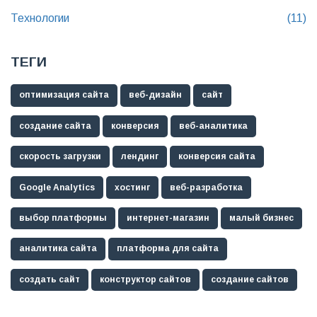
Технологии
(11)
ТЕГИ
оптимизация сайта
веб-дизайн
сайт
создание сайта
конверсия
веб-аналитика
скорость загрузки
лендинг
конверсия сайта
Google Analytics
хостинг
веб-разработка
выбор платформы
интернет-магазин
малый бизнес
аналитика сайта
платформа для сайта
создать сайт
конструктор сайтов
создание сайтов