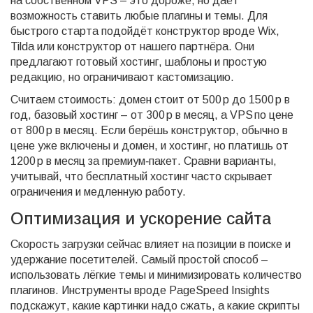
на собственном VPS – это дороже, но даёт
возможность ставить любые плагины и темы. Для
быстрого старта подойдёт конструктор вроде Wix,
Tilda или конструктор от нашего партнёра. Они
предлагают готовый хостинг, шаблоны и простую
редакцию, но ограничивают кастомизацию.
Считаем стоимость: домен стоит от 500 р до 1500 р в
год, базовый хостинг – от 300 р в месяц, а VPS по цене
от 800 р в месяц. Если берёшь конструктор, обычно в
цене уже включены и домен, и хостинг, но платишь от
1200 р в месяц за премиум‑пакет. Сравни варианты,
учитывай, что бесплатный хостинг часто скрывает
ограничения и медленную работу.
Оптимизация и ускорение сайта
Скорость загрузки сейчас влияет на позиции в поиске и
удержание посетителей. Самый простой способ –
использовать лёгкие темы и минимизировать количество
плагинов. Инструменты вроде PageSpeed Insights
подскажут, какие картинки надо сжать, а какие скрипты