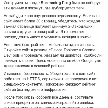
Инструменты вроде
Screaming Frog
быстро соберут
эти данные и покажут, где дублируются теги.
Не забудьте про внутреннюю перелинковку. Если ваш
сайт имеет более 30 страниц, убедитесь, что каждая
важная страница получает минимум 2‑3 входящих
ссылки с других страниц сайта. Это помогает
распределить «вес» и улучшить позиции в поиске.
Ещё один быстрый чек – мобильная адаптивность.
Откройте сайт в режиме «Device Toolbar» в Chrome
DevTools и проверьте, хватает ли шрифтов, удобно ли
нажимать кнопки. Поиск мобильных ошибок Google уже
давно включил в основной рейтинг.
И наконец, безопасность. Убедитесь, что ваш сайт
работает по HTTPS, сертификат не просрочен и нет
смешанного контента. Поисковики снижают рейтинг
сайтов без надёжного шифрования.
После того как вы собрали все данные, составьте
список приоритетов: сначала исправляйте ошибки,
которые влияют на скорость и индексацию, потом