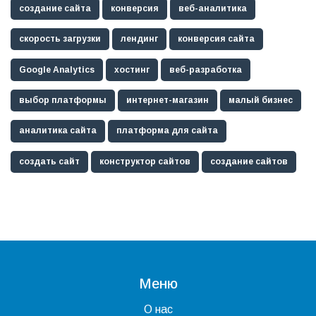
создание сайта
конверсия
веб-аналитика
скорость загрузки
лендинг
конверсия сайта
Google Analytics
хостинг
веб-разработка
выбор платформы
интернет-магазин
малый бизнес
аналитика сайта
платформа для сайта
создать сайт
конструктор сайтов
создание сайтов
Меню
О нас