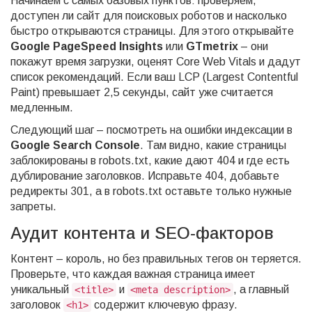
Начинаем с самых базовых пунктов: проверяем,
доступен ли сайт для поисковых роботов и насколько
быстро открываются страницы. Для этого открывайте
Google PageSpeed Insights
или
GTmetrix
– они
покажут время загрузки, оценят Core Web Vitals и дадут
список рекомендаций. Если ваш LCP (Largest Contentful
Paint) превышает 2,5 секунды, сайт уже считается
медленным.
Следующий шаг – посмотреть на ошибки индексации в
Google Search Console
. Там видно, какие страницы
заблокированы в robots.txt, какие дают 404 и где есть
дублирование заголовков. Исправьте 404, добавьте
редиректы 301, а в robots.txt оставьте только нужные
запреты.
Аудит контента и SEO‑факторов
Контент – король, но без правильных тегов он теряется.
Проверьте, что каждая важная страница имеет
уникальный
и
, а главный
<title>
<meta description>
заголовок
содержит ключевую фразу.
<h1>