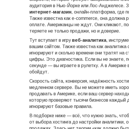
аудитория в Нью-Йорке или Лос-Анджелесе. З
интернет-магазин
,
онлайн-платформа, где п
Также известна как
e-commerce
, она должна р
оплате.
Американцы не ждут. Они кликают, по
теряете не только продажи, но и доверие.
Тут вступает в игру
веб-аналитика
,
инструме
вашим сайтом
. Также известна как
аналитика 
игнорируют и сколько времени они тратят на с
цифры. Это диагностика. Если вы не знаете, 
секунде — вы играете в рулетку. А в Америке 
обойдут.
Скорость сайта, конверсия, надёжность хости
медленном сервере. Вы не можете иметь хоро
продавать в Америке, если ваш сервер находи
которую проверяют тысячи бизнесов каждый де
игнорируют базовые правила.
В подборке ниже — всё, что нужно знать, что
от выбора хостинга до настройки аналитики, о
продажах. Здесь нет теории «как должно быть