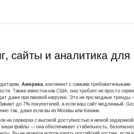
нг, сайты и аналитика для
удитории,
Америка
,
континент с самыми требовательными
рости
. Также известна как
США
, она требует не просто серве
ит даже при пиковой нагрузке.
Это не про модные тренды 
убивает до 7% покупателей, а если ваш сайт медленный, Go
енно так, даже если вы из Москвы или Казани.
ов на серверах с высокой доступностью и низкой задержкой
ит ваши файлы — она обеспечивает стабильность, безопасно
енты.
Вы не можете использовать российский хостинг, если 