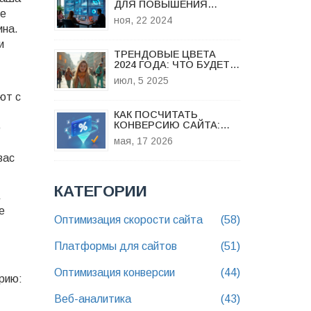
ДЛЯ ПОВЫШЕНИЯ
те
КОНВЕРСИИ ЛЕНДИНГА
ноя, 22 2024
ина
.
и
ТРЕНДОВЫЕ ЦВЕТА
2024 ГОДА: ЧТО БУДЕТ В
МОДЕ И ПОЧЕМУ
июл, 5 2025
ют с
КАК ПОСЧИТАТЬ
КОНВЕРСИЮ САЙТА:
о
ФОРМУЛА, ПРИМЕРЫ И
мая, 17 2026
ИНСТРУМЕНТЫ
АНАЛИТИКИ
вас
КАТЕГОРИИ
е
Оптимизация скорости сайта
(58)
Платформы для сайтов
(51)
Оптимизация конверсии
(44)
рию:
Веб-аналитика
(43)