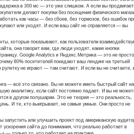
адержка в 300 мс — это уже слишком. А если вы продвигае
окупатели делают покупки без посещения физического магаз
аботать как часы — без сбоев, без тормозов, без ошибок пр
купают или уходят. И если ваш сайт не справляется — вы
нты, которые показывают, как пользователи взаимодейству
сайта
, она говорит вам, где люди уходят, какие кнопки
траницу.
Google Analytics и Яндекс.Метрика — это не прост
почему 80% посетителей покидают ваш лендинг на третьей
в рулетку не играют — там считают. И если вы не считаете, 
нга — всё это связано. Вы не можете иметь быстрый сайт на
шую аналитику, если сайт постоянно падает. И вы не может
тся в другом полушарии. Это не теория — это реальность,
нь. И те, кто выигрывает, не самые умные. Они просто не
бы запустить или улучшить проект под американскую аудито
т ускорения сайта до понимания, что реально работает в
» — только то, что работает на практике.