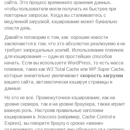
сайта. Это процесс временного хранения данных,
чтобы пользователи могли получать их быстрее при
повторных запросах. Когда вы сталкиваетесь с
медленной загрузкой, кэширование может буквально
спасти день.
Давайте поговорим о том, как: хорошие новости
заключаются в том, что это абсолютно реализуемо и не
требует запредельных усилий. Использование плагинов
для кэширования — один из простейших способов
начать. Если вы используете WordPress, то есть масса
плагинов, таких как W3 Total Cache или WP Super Cache,
которые значительно увеличивают
скорость загрузки
вашего сайта, автоматически кэшируя страницы и
данные.
Но это не всё. Промежуточное кэширование, как на
уровне сервера, так и на уровне браузера, также играет
важную роль. Настроив правильные заголовки
кэширования в .htaccess (например, Cache-Control и
Expires), вы говорите браузу о сроках «жизни»
содержимого, что позволяет ему обращаться к серверу