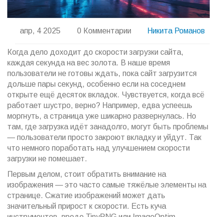
апр, 4 2025
0 Комментарии
Никита Романов
Когда дело доходит до скорости загрузки сайта,
каждая секунда на вес золота. В наше время
пользователи не готовы ждать, пока сайт загрузится
дольше пары секунд, особенно если на соседнем
открыте ещё десяток вкладок. Чувствуется, когда всё
работает шустро, верно? Например, едва успеешь
моргнуть, а страница уже шикарно развернулась. Но
там, где загрузка идёт занадолго, могут быть проблемы
— пользователи просто закроют вкладку и уйдут. Так
что немного поработать над улучшением скорости
загрузки не помешает.
Первым делом, стоит обратить внимание на
изображения — это часто самые тяжёлые элементы на
странице. Сжатие изображений может дать
значительный прирост к скорости. Есть куча
инструментов, вроде TinyPNG или ImageOptim,