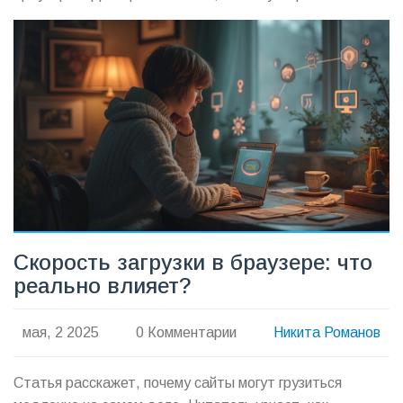
скачивание без сложной возни с техникой. Разберёмся,
что реально помогает, а что пустая трата времени.
Проверьте себя — многие удивляются, где теряется
скорость.
Скорость загрузки в браузере: что
реально влияет?
мая, 2 2025
0 Комментарии
Никита Романов
Статья расскажет, почему сайты могут грузиться