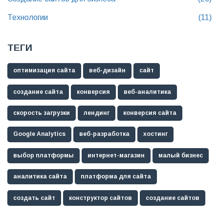
Технологии
(11)
ТЕГИ
оптимизация сайта
веб-дизайн
сайт
создание сайта
конверсия
веб-аналитика
скорость загрузки
лендинг
конверсия сайта
Google Analytics
веб-разработка
хостинг
выбор платформы
интернет-магазин
малый бизнес
аналитика сайта
платформа для сайта
создать сайт
конструктор сайтов
создание сайтов