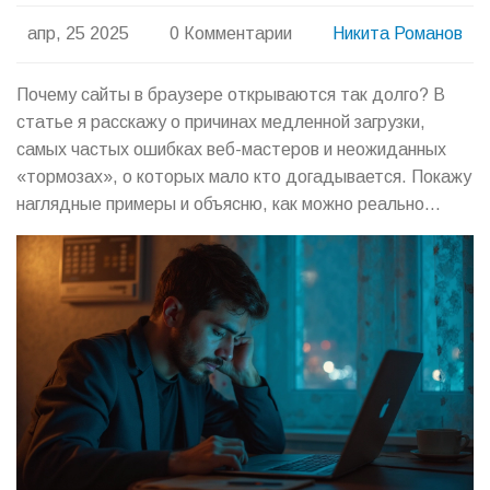
апр, 25 2025
0 Комментарии
Никита Романов
Почему сайты в браузере открываются так долго? В
статье я расскажу о причинах медленной загрузки,
самых частых ошибках веб-мастеров и неожиданных
«тормозах», о которых мало кто догадывается. Покажу
наглядные примеры и объясню, как можно реально
ускорить работу сайта. Также поделюсь проверенными
советами и хитростями, которые помогут вам выжать
больше скорости практически из любого браузера. Всё
без воды — только решения и полезные факты.