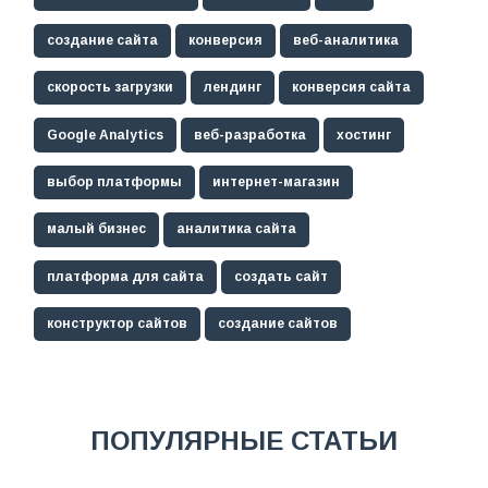
создание сайта
конверсия
веб-аналитика
скорость загрузки
лендинг
конверсия сайта
Google Analytics
веб-разработка
хостинг
выбор платформы
интернет-магазин
малый бизнес
аналитика сайта
платформа для сайта
создать сайт
конструктор сайтов
создание сайтов
ПОПУЛЯРНЫЕ СТАТЬИ