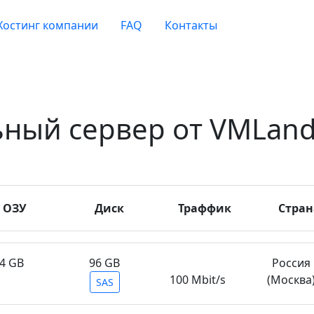
Хостинг компании
FAQ
Контакты
ный сервер от VMLand
ОЗУ
Диск
Траффик
Стран
4 GB
96 GB
Россия
100 Mbit/s
(Москва
SAS