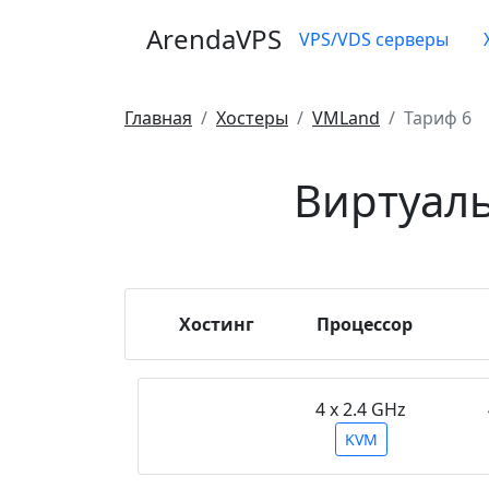
ArendaVPS
VPS/VDS серверы
Главная
Хостеры
VMLand
Тариф 6
Виртуаль
Хостинг
Процессор
4 х 2.4 GHz
KVM