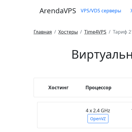
ArendaVPS
VPS/VDS серверы
Главная
Хостеры
Time4VPS
Тариф 2
Виртуальн
Хостинг
Процессор
4 х 2.4 GHz
OpenVZ