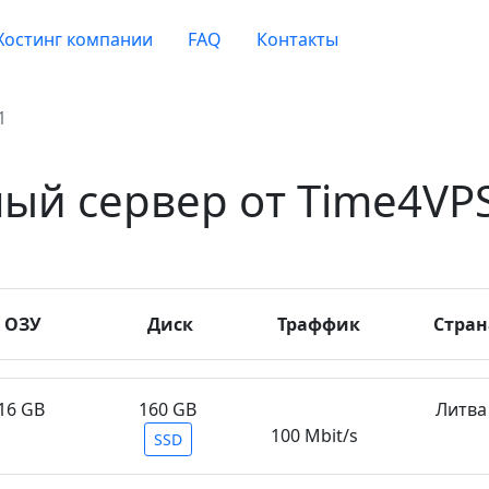
Хостинг компании
FAQ
Контакты
1
ый сервер от Time4VPS
ОЗУ
Диск
Траффик
Стран
16 GB
160 GB
Литва
100 Mbit/s
SSD