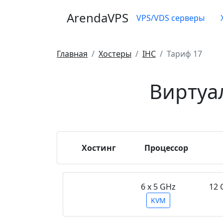
ArendaVPS
VPS/VDS серверы
Главная
Хостеры
IHC
Тариф 17
Виртуа
Хостинг
Процессор
6 х 5 GHz
12 
KVM