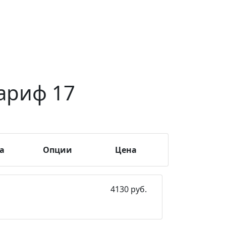
ариф 17
а
Опции
Цена
4130 руб.
Поддержка IPv6, АнтиDDoS