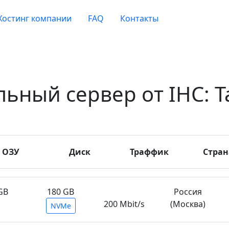
Хостинг компании
FAQ
Контакты
льный сервер от IHC: Т
ОЗУ
Диск
Траффик
Стран
GB
180 GB
Россия
200 Mbit/s
(Москва)
NVMe